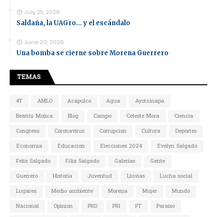
July 25, 2026
Saldaña, la UAGro... y el escándalo
June 20, 2026
Una bomba se cierne sobre Morena Guerrero
TEMAS
4T
AMLO
Acapulco
Agua
Ayotzinapa
Beatriz Mojica
Blog
Campo
Celeste Mora
Ciencia
Congreso
Coronavirus
Corrupcion
Cultura
Deportes
Economia
Educacion
Elecciones 2024
Evelyn Salgado
Felix Salgado
Félix Salgado
Galerias
Gente
Guerrero
Historia
Juventud
Lluvias
Lucha social
Lugares
Medio ambiente
Morena
Mujer
Mundo
Nacional
Opinion
PRD
PRI
PT
Paraiso