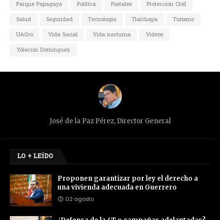
Parque Papagayo
Política
Postales
Proteccion Civil
Salud
Seguridad
Tecnologia
Tlalchapa
Turismo
UAGro
Vida Social
Vida nocturna
Videos
Yoloczin Domínguez
José de la Paz Pérez, Director General
LO + LEÍDO
Proponen garantizar por ley el derecho a
una vivienda adecuada en Guerrero
02 agosto