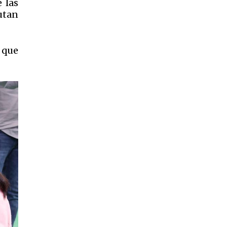
e las
rutan
 que