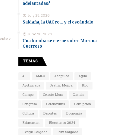
adelantadas?
July 25, 2026
Saldaña, la UAGro... y el escándalo
June 20, 2026
iente
Una bomba se cierne sobre Morena
Guerrero
TEMAS
4T
AMLO
Acapulco
Agua
Ayotzinapa
Beatriz Mojica
Blog
Campo
Celeste Mora
Ciencia
Congreso
Coronavirus
Corrupcion
Cultura
Deportes
Economia
Educacion
Elecciones 2024
Evelyn Salgado
Felix Salgado