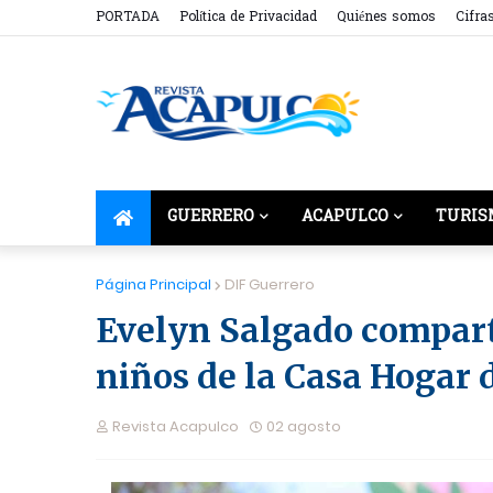
PORTADA
Política de Privacidad
Quiénes somos
Cifra
GUERRERO
ACAPULCO
TURIS
Página Principal
DIF Guerrero
Evelyn Salgado comparte
niños de la Casa Hogar 
Revista Acapulco
02 agosto