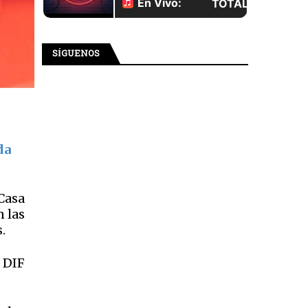
SÍGUENOS
da
 Casa
 las
s.
 DIF