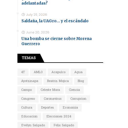
adelantadas?
July 25, 2026
Saldaña, la UAGro... y el escándalo
June 20, 2026
Una bomba se cierne sobre Morena
Guerrero
TEMAS
4T
AMLO
Acapulco
Agua
Ayotzinapa
Beatriz Mojica
Blog
Campo
Celeste Mora
Ciencia
Congreso
Coronavirus
Corrupcion
Cultura
Deportes
Economia
Educacion
Elecciones 2024
Evelyn Salgado
Felix Salgado