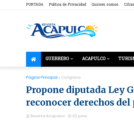
PORTADA
Política de Privacidad
Quiénes somos
Cifra
GUERRERO
ACAPULCO
TURIS
Página Principal
Congreso
Propone diputada Ley G
reconocer derechos del 
Revista Acapulco
02 junio