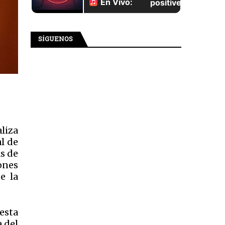
SÍGUENOS
aliza
l de
s de
ones
e la
esta
 del