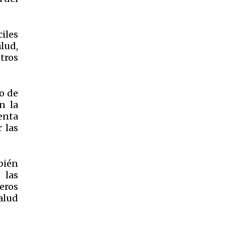
iles
lud,
ntros
o de
n la
uenta
 las
bién
 las
eros
salud