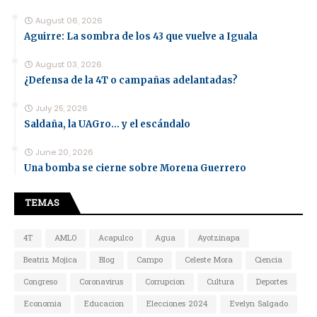
August 06, 2026
Aguirre: La sombra de los 43 que vuelve a Iguala
August 03, 2026
¿Defensa de la 4T o campañas adelantadas?
July 25, 2026
Saldaña, la UAGro... y el escándalo
June 20, 2026
Una bomba se cierne sobre Morena Guerrero
TEMAS
4T
AMLO
Acapulco
Agua
Ayotzinapa
Beatriz Mojica
Blog
Campo
Celeste Mora
Ciencia
Congreso
Coronavirus
Corrupcion
Cultura
Deportes
Economia
Educacion
Elecciones 2024
Evelyn Salgado