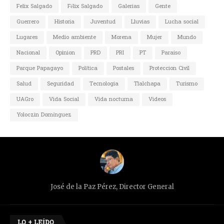
Felix Salgado
Félix Salgado
Galerias
Gente
Guerrero
Historia
Juventud
Lluvias
Lucha social
Lugares
Medio ambiente
Morena
Mujer
Mundo
Nacional
Opinion
PRD
PRI
PT
Paraiso
Parque Papagayo
Política
Postales
Proteccion Civil
Salud
Seguridad
Tecnologia
Tlalchapa
Turismo
UAGro
Vida Social
Vida nocturna
Videos
Yoloczin Domínguez
José de la Paz Pérez, Director General
LO + LEÍDO