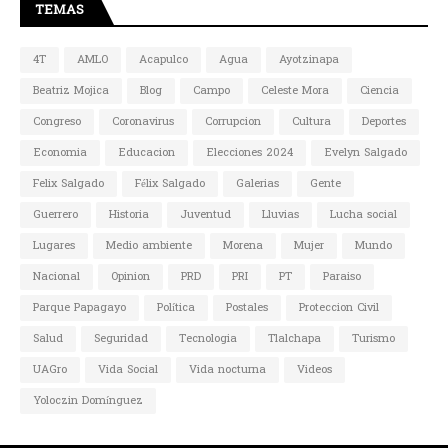
TEMAS
4T
AMLO
Acapulco
Agua
Ayotzinapa
Beatriz Mojica
Blog
Campo
Celeste Mora
Ciencia
Congreso
Coronavirus
Corrupcion
Cultura
Deportes
Economia
Educacion
Elecciones 2024
Evelyn Salgado
Felix Salgado
Félix Salgado
Galerias
Gente
Guerrero
Historia
Juventud
Lluvias
Lucha social
Lugares
Medio ambiente
Morena
Mujer
Mundo
Nacional
Opinion
PRD
PRI
PT
Paraiso
Parque Papagayo
Política
Postales
Proteccion Civil
Salud
Seguridad
Tecnologia
Tlalchapa
Turismo
UAGro
Vida Social
Vida nocturna
Videos
Yoloczin Domínguez