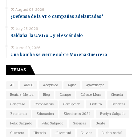
August 03, 2026
¿Defensa de la 4T o campañas adelantadas?
July 25, 2026
Saldaña, la UAGro... y el escándalo
June 20, 2026
Una bomba se cierne sobre Morena Guerrero
TEMAS
4T
AMLO
Acapulco
Agua
Ayotzinapa
Beatriz Mojica
Blog
Campo
Celeste Mora
Ciencia
Congreso
Coronavirus
Corrupcion
Cultura
Deportes
Economia
Educacion
Elecciones 2024
Evelyn Salgado
Felix Salgado
Félix Salgado
Galerias
Gente
Guerrero
Historia
Juventud
Lluvias
Lucha social