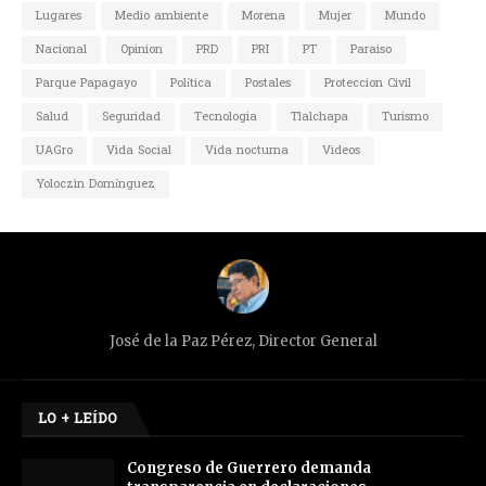
Lugares
Medio ambiente
Morena
Mujer
Mundo
Nacional
Opinion
PRD
PRI
PT
Paraiso
Parque Papagayo
Política
Postales
Proteccion Civil
Salud
Seguridad
Tecnologia
Tlalchapa
Turismo
UAGro
Vida Social
Vida nocturna
Videos
Yoloczin Domínguez
José de la Paz Pérez, Director General
LO + LEÍDO
Congreso de Guerrero demanda