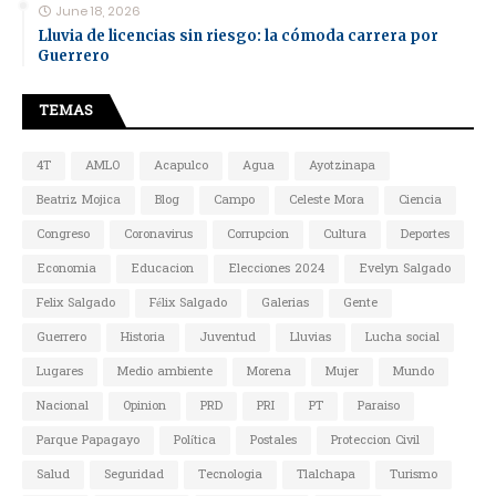
June 18, 2026
Lluvia de licencias sin riesgo: la cómoda carrera por
Guerrero
TEMAS
4T
AMLO
Acapulco
Agua
Ayotzinapa
Beatriz Mojica
Blog
Campo
Celeste Mora
Ciencia
Congreso
Coronavirus
Corrupcion
Cultura
Deportes
Economia
Educacion
Elecciones 2024
Evelyn Salgado
Felix Salgado
Félix Salgado
Galerias
Gente
Guerrero
Historia
Juventud
Lluvias
Lucha social
Lugares
Medio ambiente
Morena
Mujer
Mundo
Nacional
Opinion
PRD
PRI
PT
Paraiso
Parque Papagayo
Política
Postales
Proteccion Civil
Salud
Seguridad
Tecnologia
Tlalchapa
Turismo