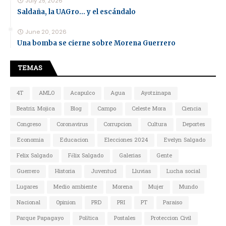
July 25, 2026
Saldaña, la UAGro... y el escándalo
June 20, 2026
Una bomba se cierne sobre Morena Guerrero
TEMAS
4T
AMLO
Acapulco
Agua
Ayotzinapa
Beatriz Mojica
Blog
Campo
Celeste Mora
Ciencia
Congreso
Coronavirus
Corrupcion
Cultura
Deportes
Economia
Educacion
Elecciones 2024
Evelyn Salgado
Felix Salgado
Félix Salgado
Galerias
Gente
Guerrero
Historia
Juventud
Lluvias
Lucha social
Lugares
Medio ambiente
Morena
Mujer
Mundo
Nacional
Opinion
PRD
PRI
PT
Paraiso
Parque Papagayo
Política
Postales
Proteccion Civil