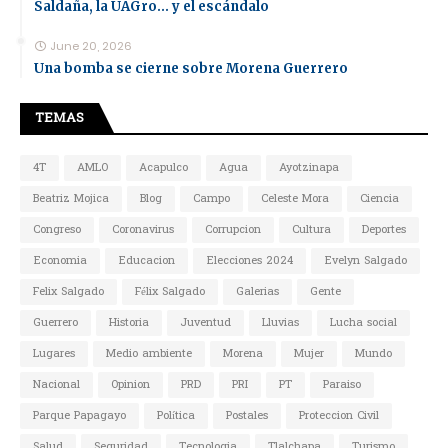
Saldaña, la UAGro... y el escándalo
June 20, 2026
Una bomba se cierne sobre Morena Guerrero
TEMAS
4T
AMLO
Acapulco
Agua
Ayotzinapa
Beatriz Mojica
Blog
Campo
Celeste Mora
Ciencia
Congreso
Coronavirus
Corrupcion
Cultura
Deportes
Economia
Educacion
Elecciones 2024
Evelyn Salgado
Felix Salgado
Félix Salgado
Galerias
Gente
Guerrero
Historia
Juventud
Lluvias
Lucha social
Lugares
Medio ambiente
Morena
Mujer
Mundo
Nacional
Opinion
PRD
PRI
PT
Paraiso
Parque Papagayo
Política
Postales
Proteccion Civil
Salud
Seguridad
Tecnologia
Tlalchapa
Turismo