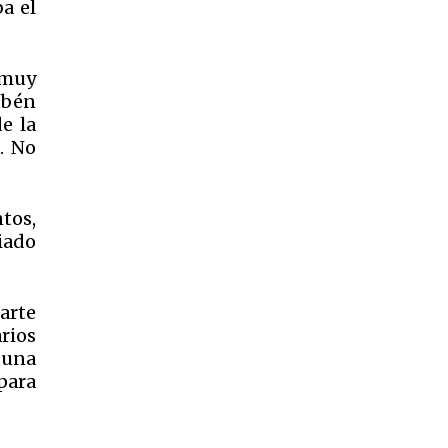
a el
 muy
ubén
e la
. No
tos,
biado
parte
rios
tuna
para