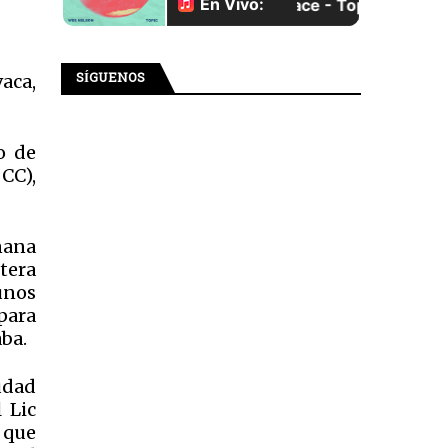
SÍGUENOS
vaca,
o de
CC),
ñana
etera
unos
 para
aba.
udad
 Lic
 que