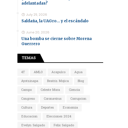
adelantadas?
July 25, 2026
Saldaña, la UAGro... y el escándalo
June 20, 2026
Una bomba se cierne sobre Morena
Guerrero
TEMAS
4T
AMLO
Acapulco
Agua
Ayotzinapa
Beatriz Mojica
Blog
Campo
Celeste Mora
Ciencia
Congreso
Coronavirus
Corrupcion
Cultura
Deportes
Economia
Educacion
Elecciones 2024
Evelyn Salgado
Felix Salgado