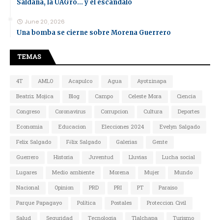
Saldaña, la UAGro... y el escándalo
June 20, 2026
Una bomba se cierne sobre Morena Guerrero
TEMAS
4T
AMLO
Acapulco
Agua
Ayotzinapa
Beatriz Mojica
Blog
Campo
Celeste Mora
Ciencia
Congreso
Coronavirus
Corrupcion
Cultura
Deportes
Economia
Educacion
Elecciones 2024
Evelyn Salgado
Felix Salgado
Félix Salgado
Galerias
Gente
Guerrero
Historia
Juventud
Lluvias
Lucha social
Lugares
Medio ambiente
Morena
Mujer
Mundo
Nacional
Opinion
PRD
PRI
PT
Paraiso
Parque Papagayo
Política
Postales
Proteccion Civil
Salud
Seguridad
Tecnologia
Tlalchapa
Turismo