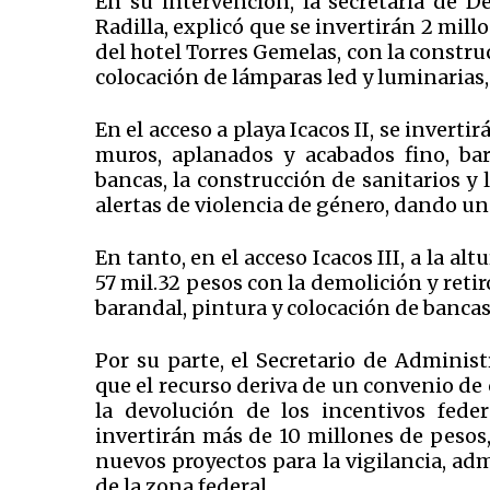
En su intervención, la secretaria de D
Radilla, explicó que se invertirán 2 millo
del hotel Torres Gemelas, con la constr
colocación de lámparas led y luminarias,
En el acceso a playa Icacos II, se invert
muros, aplanados y acabados fino, bara
bancas, la construcción de sanitarios y l
alertas de violencia de género, dando un
En tanto, en el acceso Icacos III, a la al
57 mil.32 pesos con la demolición y retir
barandal, pintura y colocación de bancas
Por su parte, el Secretario de Adminis
que el recurso deriva de un convenio de
la devolución de los incentivos federa
invertirán más de 10 millones de pesos, 
nuevos proyectos para la vigilancia, a
de la zona federal.