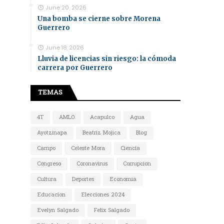
June 20, 2026
Una bomba se cierne sobre Morena
Guerrero
June 18, 2026
Lluvia de licencias sin riesgo: la cómoda
carrera por Guerrero
TEMAS
4T
AMLO
Acapulco
Agua
Ayotzinapa
Beatriz Mojica
Blog
Campo
Celeste Mora
Ciencia
Congreso
Coronavirus
Corrupcion
Cultura
Deportes
Economia
Educacion
Elecciones 2024
Evelyn Salgado
Felix Salgado