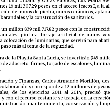
esarrollo Urbano y Obras Públicas, Luz María Me
nes 16 mil 307.29 pesos en el acceso Icacos I, a la a
ucción de muros de piedra, muros cerámicos, aplana
 barandales y la construcción de sanitarios.
irá un millón 839 mil 717.82 pesos con la construcci
ndales, pintura, forraje artificial de muros ver
a colocación de luminarias, que servirá para abati
 paso más al tema de la seguridad.
tura de la Playita Santa Lucía, se invertirán 945 mil
o de adocreto, firmes, forjado de escalones, lumina
.
tración y Finanzas, Carlos Armando Morillón, des
 colaboración y corresponde a 12 millones de pesos
les, de los ejercicios 2011 al 2014, precisó qu
y con el recurso restante se trabaja en la creaci
dministración, mantenimiento, conservación y limp