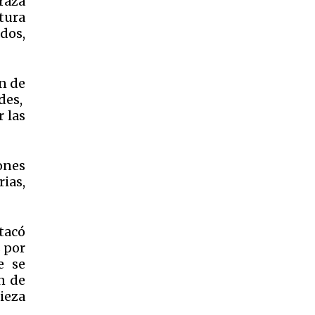
raza
ltura
dos,
ón de
des,
r las
lones
rias,
tacó
 por
e se
ón de
ieza