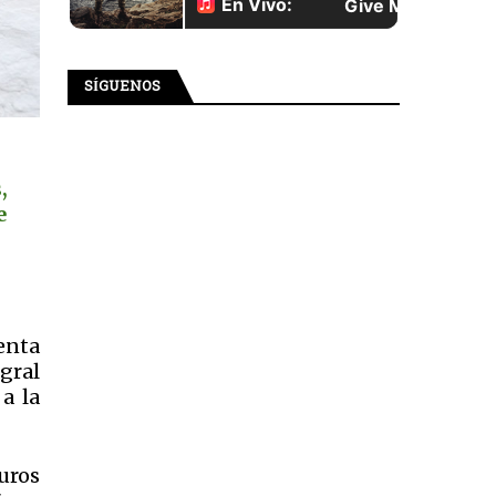
SÍGUENOS
,
e
denta
gral
a la
guros