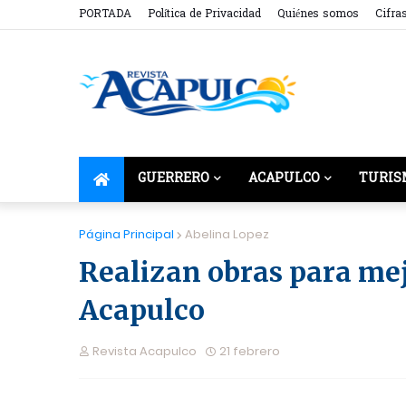
PORTADA
Política de Privacidad
Quiénes somos
Cifra
GUERRERO
ACAPULCO
TURIS
Página Principal
Abelina Lopez
Realizan obras para mej
Acapulco
Revista Acapulco
21 febrero