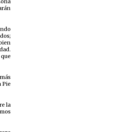
Zona
arán
endo
odos;
 bien
dad.
 que
 más
n Pie
re la
amos