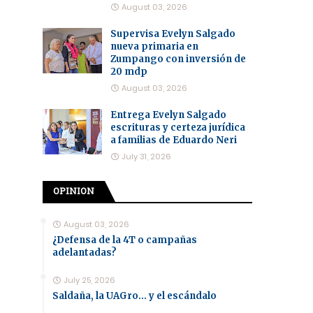
August 03, 2026
Supervisa Evelyn Salgado
nueva primaria en
Zumpango con inversión de
20 mdp
August 03, 2026
Entrega Evelyn Salgado
escrituras y certeza jurídica
a familias de Eduardo Neri
July 31, 2026
OPINION
August 03, 2026
¿Defensa de la 4T o campañas
adelantadas?
July 25, 2026
Saldaña, la UAGro... y el escándalo