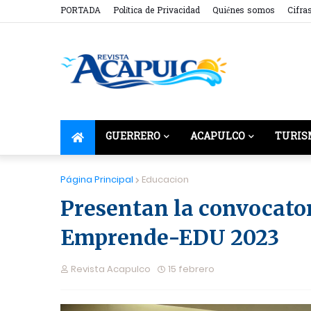
PORTADA
Política de Privacidad
Quiénes somos
Cifra
GUERRERO
ACAPULCO
TURIS
Página Principal
Educacion
Presentan la convocator
Emprende-EDU 2023
Revista Acapulco
15 febrero