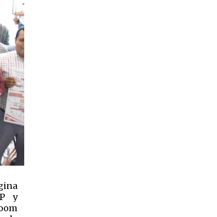
gina
RP y
 Zoom