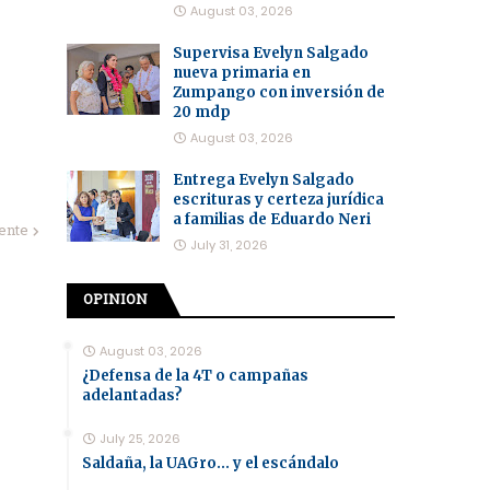
August 03, 2026
Supervisa Evelyn Salgado
nueva primaria en
Zumpango con inversión de
20 mdp
August 03, 2026
Entrega Evelyn Salgado
escrituras y certeza jurídica
a familias de Eduardo Neri
iente
July 31, 2026
OPINION
August 03, 2026
¿Defensa de la 4T o campañas
adelantadas?
July 25, 2026
Saldaña, la UAGro... y el escándalo