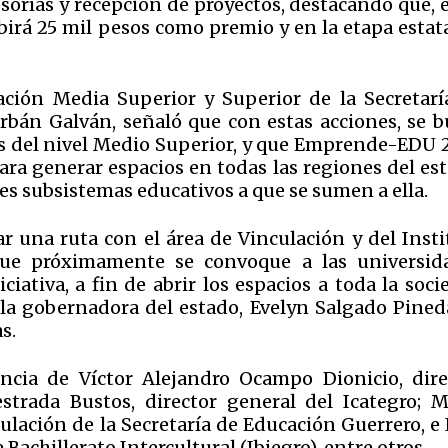
esorías y recepción de proyectos, destacando que, 
birá 25 mil pesos como premio y en la etapa estata
ación Media Superior y Superior de la Secretarí
bán Galván, señaló que con estas acciones, se b
nes del nivel Medio Superior, y que Emprende-EDU 
ara generar espacios en todas las regiones del est
es subsistemas educativos a que se sumen a ella.
r una ruta con el área de Vinculación y del Insti
ue próximamente se convoque a las universid
ciativa, a fin de abrir los espacios a toda la soc
 la gobernadora del estado, Evelyn Salgado Pined
s.
ncia de Víctor Alejandro Ocampo Dionicio, dire
trada Bustos, director general del Icategro; M
ulación de la Secretaría de Educación Guerrero, e 
 Bachillerato Intercultural (Ibiegro), entre otros.