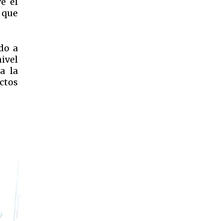
e el
 que
do a
nivel
a la
ctos