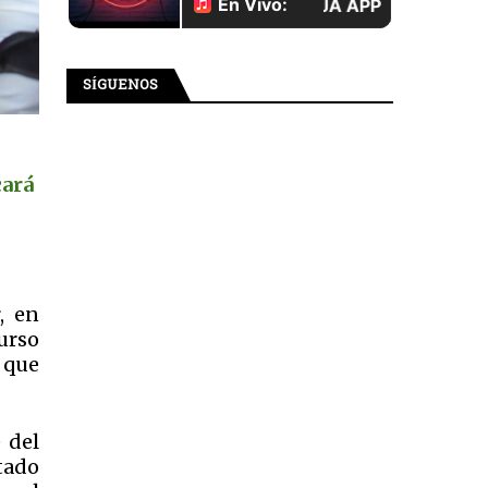
SÍGUENOS
cará
, en
urso
 que
 del
tado