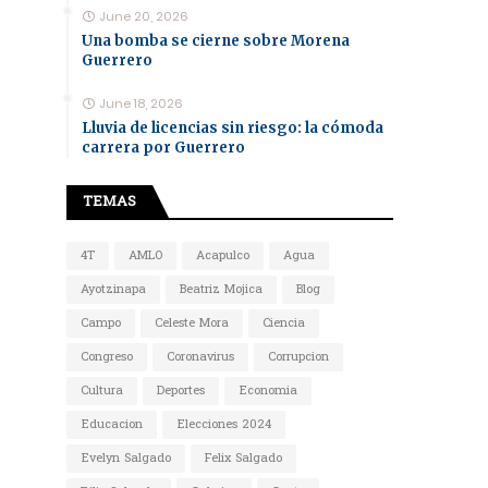
June 20, 2026
Una bomba se cierne sobre Morena
Guerrero
June 18, 2026
Lluvia de licencias sin riesgo: la cómoda
carrera por Guerrero
TEMAS
4T
AMLO
Acapulco
Agua
Ayotzinapa
Beatriz Mojica
Blog
Campo
Celeste Mora
Ciencia
Congreso
Coronavirus
Corrupcion
Cultura
Deportes
Economia
Educacion
Elecciones 2024
Evelyn Salgado
Felix Salgado