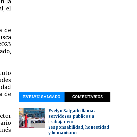
en la
l, el
a de
usca
2023
ado,
tuto
ades
iedad
a de
EVELYN SALGADO
COMENTARIOS
Evelyn Salgado llama a
ctor
servidores públicos a
trabajar con
ario
responsabilidad, honestidad
Inés
y humanismo