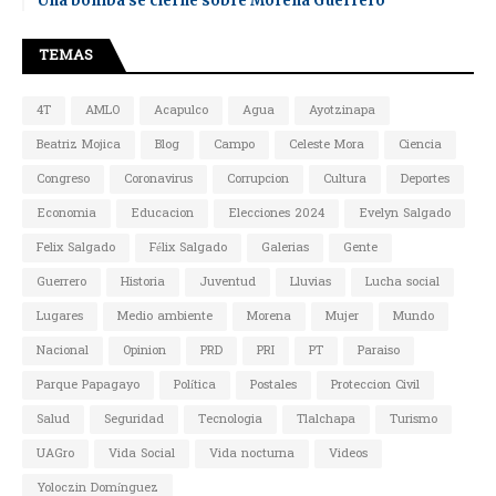
Una bomba se cierne sobre Morena Guerrero
TEMAS
4T
AMLO
Acapulco
Agua
Ayotzinapa
Beatriz Mojica
Blog
Campo
Celeste Mora
Ciencia
Congreso
Coronavirus
Corrupcion
Cultura
Deportes
Economia
Educacion
Elecciones 2024
Evelyn Salgado
Felix Salgado
Félix Salgado
Galerias
Gente
Guerrero
Historia
Juventud
Lluvias
Lucha social
Lugares
Medio ambiente
Morena
Mujer
Mundo
Nacional
Opinion
PRD
PRI
PT
Paraiso
Parque Papagayo
Política
Postales
Proteccion Civil
Salud
Seguridad
Tecnologia
Tlalchapa
Turismo
UAGro
Vida Social
Vida nocturna
Videos
Yoloczin Domínguez