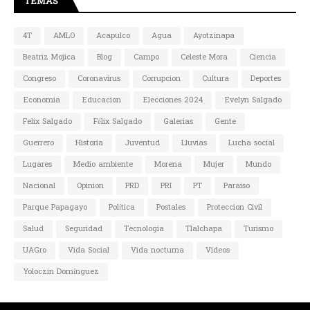
TEMAS
4T
AMLO
Acapulco
Agua
Ayotzinapa
Beatriz Mojica
Blog
Campo
Celeste Mora
Ciencia
Congreso
Coronavirus
Corrupcion
Cultura
Deportes
Economia
Educacion
Elecciones 2024
Evelyn Salgado
Felix Salgado
Félix Salgado
Galerias
Gente
Guerrero
Historia
Juventud
Lluvias
Lucha social
Lugares
Medio ambiente
Morena
Mujer
Mundo
Nacional
Opinion
PRD
PRI
PT
Paraiso
Parque Papagayo
Política
Postales
Proteccion Civil
Salud
Seguridad
Tecnologia
Tlalchapa
Turismo
UAGro
Vida Social
Vida nocturna
Videos
Yoloczin Domínguez