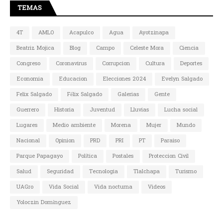
TEMAS
4T
AMLO
Acapulco
Agua
Ayotzinapa
Beatriz Mojica
Blog
Campo
Celeste Mora
Ciencia
Congreso
Coronavirus
Corrupcion
Cultura
Deportes
Economia
Educacion
Elecciones 2024
Evelyn Salgado
Felix Salgado
Félix Salgado
Galerias
Gente
Guerrero
Historia
Juventud
Lluvias
Lucha social
Lugares
Medio ambiente
Morena
Mujer
Mundo
Nacional
Opinion
PRD
PRI
PT
Paraiso
Parque Papagayo
Política
Postales
Proteccion Civil
Salud
Seguridad
Tecnologia
Tlalchapa
Turismo
UAGro
Vida Social
Vida nocturna
Videos
Yoloczin Domínguez